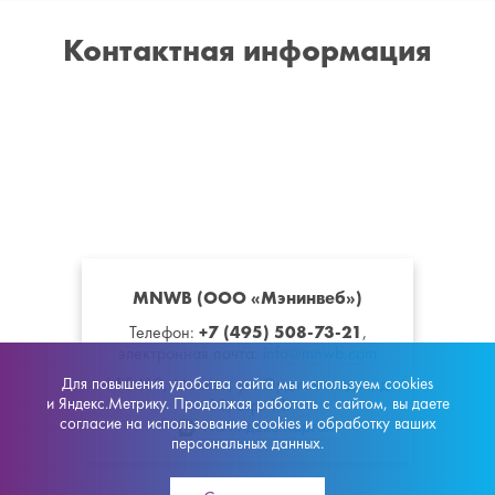
Контактная информация
MNWB (ООО «Мэнинвеб»)
+7 (495) 508-73-21
Телефон:
,
электронная почта:
info@mnwb.com
Для повышения удобства сайта мы используем cookies
115419
,
Москва
,
ул. Орджоникидзе, д.
и Яндекс.Метрику. Продолжая работать с сайтом, вы даете
11, стр. 11
согласие на использование cookies и обработку ваших
На Яндекс.Картах
персональных данных.