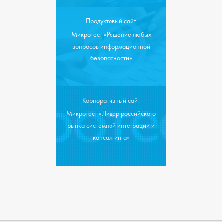
Продуктовый сайт
Микротест «Решение любых
вопросов информационной
безопасности»
Корпоративный сайт
Микротест «Лидер российского
рынка системной интеграции и
консалтинга»