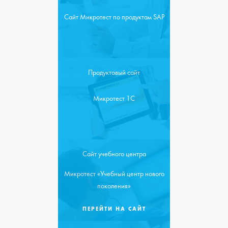
Сайт Микротест по продуктам SAP
Продуктовый сайт
Микротест 1С
Сайт учебного центра
Микротест «Учебный центр нового
поколения»
ПЕРЕЙТИ НА САЙТ