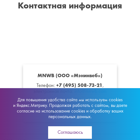
Контактная информация
MNWB (ООО «Мэнинвеб»)
+7 (495) 508-73-21
Телефон:
,
электронная почта:
info@mnwb.com
Для повышения удобства сайта мы используем cookies
115419
,
Москва
,
ул. Орджоникидзе, д.
и Яндекс.Метрику. Продолжая работать с сайтом, вы даете
11, стр. 11
согласие на использование cookies и обработку ваших
На Яндекс.Картах
персональных данных.
Соглашаюсь