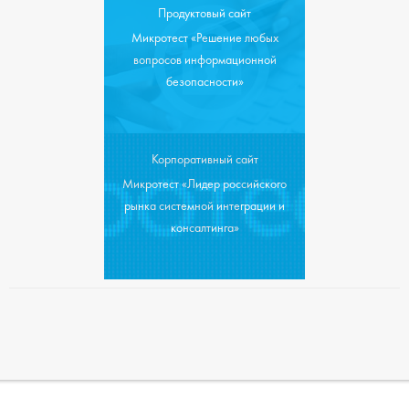
Продуктовый сайт
Микротест «Решение любых
вопросов информационной
безопасности»
Корпоративный сайт
Микротест «Лидер российского
рынка системной интеграции и
консалтинга»