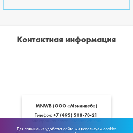
Контактная информация
MNWB (ООО «Мэнинвеб»)
+7 (495) 508-73-21
Телефон:
,
электронная почта:
info@mnwb.com
115419
,
Москва
,
ул. Орджоникидзе, д.
Для повышения удобства сайта мы используем cookies