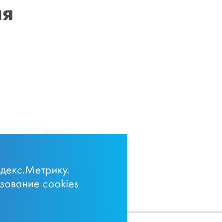
ия
m
ндекс.Метрику.
ртах
зование cookies