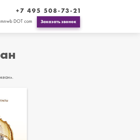
+7 495 508-73-21
Заказать звонок
T mnwb DOT com
еан
кеан».