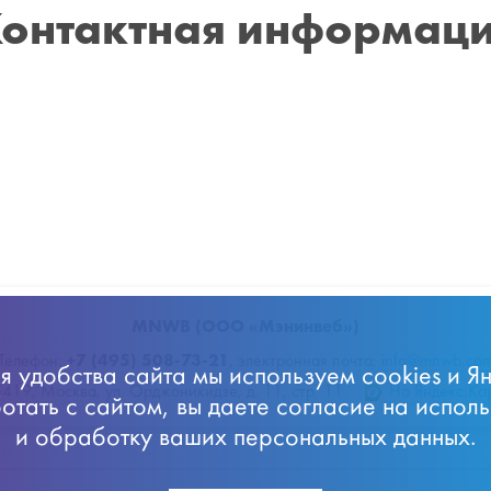
онтактная информац
MNWB (ООО «Мэнинвеб»)
+7 (495) 508-73-21
Телефон:
,
электронная почта:
info@mnwb.co
 удобства сайта мы используем cookies и Я
5419
,
Москва
,
ул. Орджоникидзе, д. 11, стр. 11
На Яндекс.Ка
тать с сайтом, вы даете согласие на исполь
и обработку ваших персональных данных.