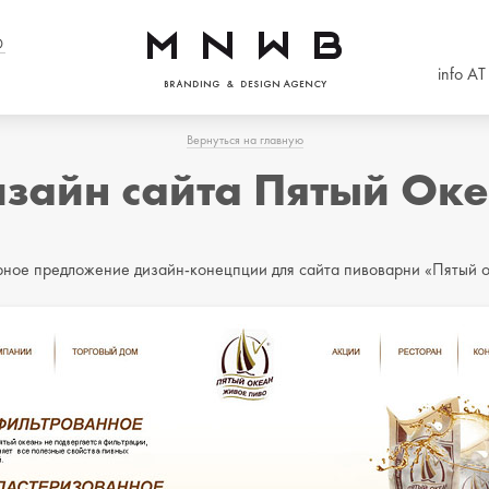
О
info A
Вернуться на главную
зайн сайта Пятый Ок
рное предложение дизайн-конецпции для сайта пивоварни «Пятый о